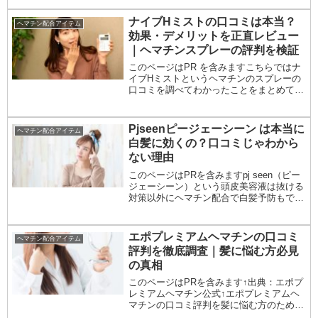
ショップインなどがありますが激安ではあ
りません。初めての購入は初回限定、約
ナイブHミストの口コミは本当？
ヘマチン配合アイテム
69％OFFのKAMIKA公式HPの【美髪チャ
効果・デメリットを正直レビュー
レンジコース、ヘッドスパセット】。
｜ヘマチンスプレーの評判を検証
このページはPR を含みますこちらではナ
イブHミストというヘマチンのスプレーの
口コミを調べてわかったことをまとめてま
す。先に結論をお伝えすると、高濃度ヘマ
チン配合なので「髪のパサつきが気になら
なくなる」「ツルツルになる」以上の意見
Pjseenピージェーシーン は本当に
ヘマチン配合アイテム
が見つかり...
白髪に効くの？口コミじゃわから
ない理由
このページはPRを含みますpj seen（ピー
ジェーシーン）という頭皮美容液は抜ける
対策以外にヘマチン配合で白髪予防もでき
ます。白髪を黒髪に戻す美容液やローショ
ンがあったらとずっと探してました。本当
に白髪に効くのか調べてわかったことを紹
エポプレミアムヘマチンの口コミ
ヘマチン配合アイテム
介。...
評判を徹底調査｜髪に悩む方必見
の真相
このページはPRを含みます↑出典：エポプ
レミアムヘマチン公式↑エポプレミアムヘ
マチンの口コミ評判を髪に悩む方のために
徹底調査！テレビショッピングで紹介され