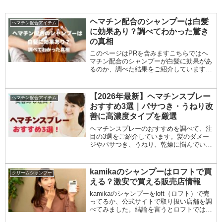
ヘマチン配合のシャンプーは白髪
ヘマチン配合アイテム
に効果あり？調べてわかった驚き
の真相
このページはPRを含みますこちらではヘ
マチン配合のシャンプーが白髪に効果があ
るのか、調べた結果をご紹介しています！
最近チラホラ目立ってきた・・・白髪染め
で抜け毛が増える・・ヘマチンでどれくら
い改善できる？と思ってるなら読み進めて
【2026年最新】ヘマチンスプレー
ヘマチン配合アイテム
いただけると...
おすすめ3選｜パサつき・うねり改
善に高濃度タイプを厳選
ヘマチンスプレーのおすすめを調べて、注
目の3選をご紹介しています。髪のダメー
ジやパサつき、うねり、乾燥に悩んでいる
なら必見！ヘマチンスプレーで髪のツヤ、
ハリコシを取り戻しましょう。
kamikaのシャンプーはロフトで買
クリームシャンプー
える？激安で買える販売店情報
kamikaのシャンプーをloft（ロフト）で売
ってるか、公式サイトで取り扱い店舗を調
べてみました。結論を言うとロフトでは扱
っていません。市販の取扱店舗はハンズや