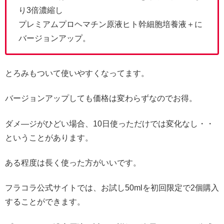
り3倍濃縮し
プレミアムプロヘマチン原液ヒト幹細胞培養液＋に
バージョンアップ。
とろみもついて使いやすくなってます。
バージョンアップしても価格は変わらずなのでお得。
ダメ―ジがひどい場合、10日使っただけでは変化なし・・
ということがあります。
ある程度は長く使った方がいいです。
フラコラ公式サイトでは、お試し50mlを初回限定で2個購入
することができます。