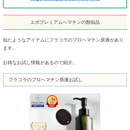
エポプレミアムヘマチンの類似品
似たようなアイテムにフラコラのプロヘマチン原液があり
ます。
お得なお試し情報があるので紹介。
フラコラのプロヘマチン原液お試し