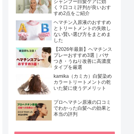
シャンプー白髪ケアに効
く？口コミ評判が良いおす
すめ2点をご紹介
ヘマチン入原液のおすすめ
とトリートメントの失敗し
ない賢い選び方をまとめま
した
【2026年最新】ヘマチンス
プレーおすすめ3選｜パサ
つき・うねり改善に高濃度
タイプを厳選
kamika（カミカ）白髪染め
カラートリートメントの乾
いた髪に使うデメリット
プロヘマチン原液の口コミ
でわかった白髪への効果と
本当の評判