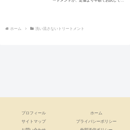
ートメントが、定価より半額でお試しでき
る情報をお知らせ。定価2,090円（税込）
より半額の1,045円（税込）は定期購入で
はありません。解約しなきゃって心配はな
し！...
ホーム
洗い流さないトリートメント
プロフィール
ホーム
サイトマップ
プライバシーポリシー
お問い合わせ
外部送信ポリシー