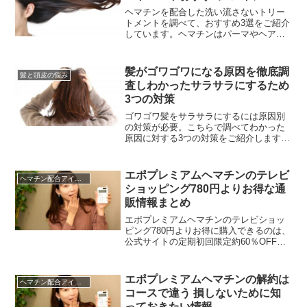
ヘマチンを配合した洗い流さないトリー
トメントを調べて、おすすめ3選をご紹介
しています。ヘマチンはパーマやヘアカ
ラー剤のアルカリ除去作用が期待できる
成分。さらにパーマやカラーの持ちをキ
ープしてくれる作用があります。白髪予
髪がゴワゴワになる原因を徹底調
髪と頭皮の悩み
防も期待できるので、年齢を重ねてきた
査しわかったサラサラにするため
髪にうれしい成分。洗い流さないトリー
3つの対策
トメントはアウトバスにも使えるので日
ごろのヘアケアで取り入れたいですね。
ゴワゴワ髪をサラサラにするには原因別
の対策が必要。こちらで調べてわかった
原因に対する3つの対策をご紹介します。
ヘアケアをやってもゴワゴワする原因は
「乾燥」「髪質」「加齢」などがありま
す。原因によって対策が違いますが、こ
エポプレミアムヘマチンのテレビ
ヘマチン配合アイテム
ちらでは簡単に対策できる方法でゴワゴ
ショッピング780円よりお得な通
ワ髪から卒業して、憧れのサラツヤ髪に
販情報まとめ
なりましょう！
エポプレミアムヘマチンのテレビショッ
ピング780円よりお得に購入できるのは、
公式サイトの定期初回限定約60％OFFの
特別価格。1本120ml入りで焼く1～2か月
分なので、テレビショッピングの780円よ
り内容量が多く結果的にお得です。30日
エポプレミアムヘマチンの解約は
ヘマチン配合アイテム
間の全額返金票付きなので、万が一合わ
コースで違う 損しないために知
なかったときも損はありませんね。
っておきたい情報