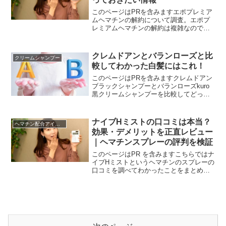
このページはPRを含みますエポプレミア
ムヘマチンの解約について調査。エポプ
レミアムヘマチンの解約は複雑なので知
っておいた方がお得なことをまとめてま
す。割り引き価格で購入すると自動的に
定期コースへの申し込みが完了。定期便
クレムドアンとバランローズと比
クリームシャンプー
は定価より安いので損は...
較してわかった白髪にはこれ！
このページはPRを含みますクレムドアン
ブラックシャンプーとバランローズkuro
黒クリームシャンプーを比較してどっち
がいいかまとめています。どちらもシャ
ンプーしながら白髪ケアができるので、
snsで注目されてるクリームシャンプー。
ナイブHミストの口コミは本当？
ヘマチン配合アイテム
どっちが白髪に...
効果・デメリットを正直レビュー
｜ヘマチンスプレーの評判を検証
このページはPR を含みますこちらではナ
イブHミストというヘマチンのスプレーの
口コミを調べてわかったことをまとめて
ます。先に結論をお伝えすると、高濃度
ヘマチン配合なので「髪のパサつきが気
にならなくなる」「ツルツルになる」以
上の意見が見つかり...