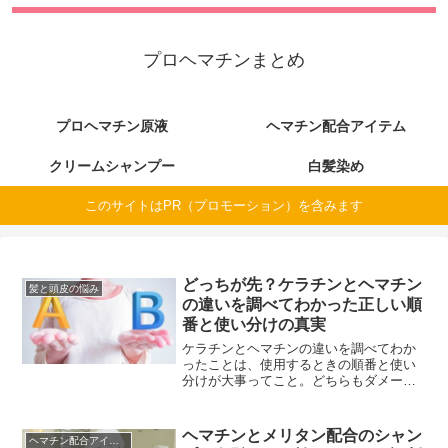
プロヘマチンまとめ
プロヘマチン原液
ヘマチン配合アイテム
クリームシャンプー
白髪染め
このサイトはPR（プロモーション）を含みます
どっちが先？ケラチンとヘマチン
髪と頭皮の悩み
の違いを調べてわかった正しい順
番と使い分けの真実
ケラチンとヘマチンの違いを調べてわか
ったことは、使用するときの順番と使い
分けが大事ってこと。どちらもダメージ
どっちも同時配合してるシャンプーやト
リートメントは、お互いの良い点を打ち
消してしまうことがあってNG。こちらで
ヘマチンとメリタン配合のシャン
ヘマチン配合アイテム
は、ケラチンとヘマチンの違いによる正