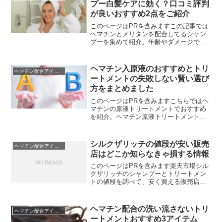
プー白髪ケアに効く？口コミ評判
しい順番と使い分けについてわかりやす
が良いおすすめ2点をご紹介
く解説します。
このページはPRを含みますこの記事では
ヘマチンとメリタンを配合してるシャン
プーを集めて紹介。年齢やダメージで増
えてきた白髪対策にヘマチンとメリタン
が注目されてます。白髪対策のほかに抜
け毛予防、ダメージ補修、紫外線対策な
ヘマチン入原液のおすすめとトリ
ヘマチン配合アイテム
ど髪や頭皮の悩みに欠か...
ートメントの失敗しない賢い選び
方をまとめました
このページはPRを含みますこちらではヘ
マチンの原液トリートメントでおすすめ
を紹介。ヘマチン原液トリートメントの
ランキング原液って聞くと成分が濃いっ
てイメージ。濃いとなんとなく効果あり
そうに感じますよね。原液100％配合のア
シルクザリッチの値段が安い販売
ヘマチン配合アイテム
イテムは少ないです...
店はどこか知らなきゃ損する情報
このページはPRを含みます楽天市場シル
クザリッチのシャンプーとトリートメン
トの値段を調べて、安く買える販売店を
見つけました。値段が安い販売店はシル
クザリッチの公式サイトです。楽天では
シャンプー250mlとトリートメント250 ml
ヘマチン配合の洗い流さないトリ
ヘマチン配合アイテム
のセットが...
ートメントおすすめ3アイテム